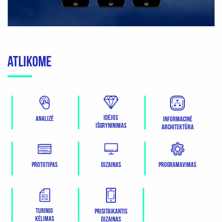
ATLIKOME
Idėjos
Analizė
Informacinė
išgryninimas
architektūra
Prototipas
Dizainas
Programavimas
Turinio
Prisitaikantis
kėlimas
dizainas