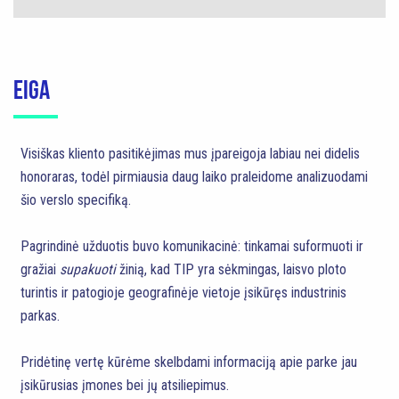
EIGA
Visiškas kliento pasitikėjimas mus įpareigoja labiau nei didelis
honoraras, todėl pirmiausia daug laiko praleidome analizuodami
šio verslo specifiką.
Pagrindinė užduotis buvo komunikacinė: tinkamai suformuoti ir
gražiai
supakuoti
žinią, kad TIP yra sėkmingas, laisvo ploto
turintis ir patogioje geografinėje vietoje įsikūręs industrinis
parkas.
Pridėtinę vertę kūrėme skelbdami informaciją apie parke jau
įsikūrusias įmones bei jų atsiliepimus.