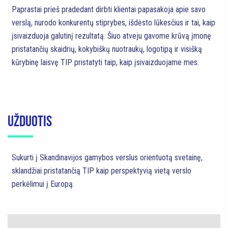
Paprastai prieš pradedant dirbti klientai papasakoja apie savo
verslą, nurodo konkurentų stiprybes, išdėsto lūkesčius ir tai, kaip
įsivaizduoja galutinį rezultatą. Šiuo atveju gavome krūvą įmonę
pristatančių skaidrių, kokybiškų nuotraukų, logotipą ir visišką
kūrybinę laisvę TIP pristatyti taip, kaip įsivaizduojame mes.
UŽDUOTIS
Sukurti į Skandinavijos gamybos verslus orientuotą svetainę,
sklandžiai pristatančią TIP kaip perspektyvią vietą verslo
perkėlimui į Europą.