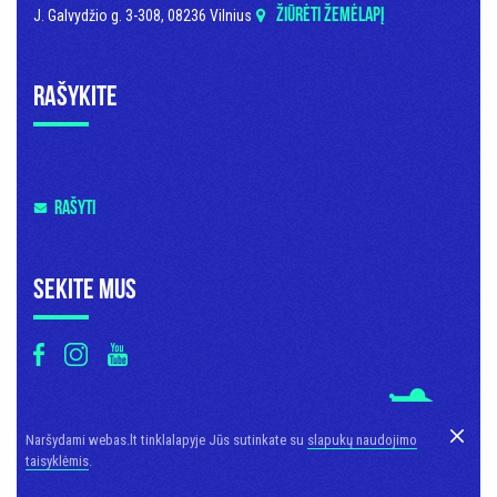
ŽIŪRĖTI ŽEMĖLAPĮ
J. Galvydžio g. 3-308, 08236 Vilnius
Rašykite
RAŠYTI
Sekite mus
© 2006 - 2026 Visos teisės saugomos MB Kūrybinga komunikacija
Naršydami webas.lt tinklalapyje Jūs sutinkate su
slapukų naudojimo
taisyklėmis
.